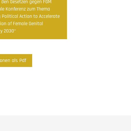
u den Gesetzen gegen FGM
ale Konferenz zum Thema
 Political Action to Accelerate
tion of Female Genital
by 2030“
ionen als Pdf