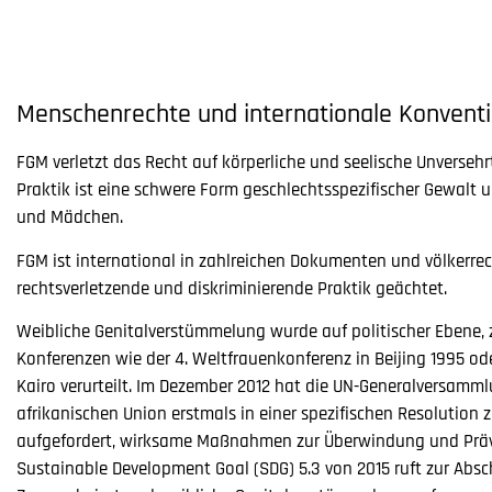
Menschenrechte und internationale Konvent
FGM verletzt das Recht auf körperliche und seelische Unversehr
Praktik ist eine schwere Form geschlechtsspezifischer Gewalt 
und Mädchen.
FGM ist international in zahlreichen Dokumenten und völkerr
rechtsverletzende und diskriminierende Praktik geächtet.
Weibliche Genitalverstümmelung wurde auf politischer Ebene, 
Konferenzen wie der 4. Weltfrauenkonferenz in Beijing 1995 o
Kairo verurteilt. Im Dezember 2012 hat die UN-Generalversamml
afrikanischen Union erstmals in einer spezifischen Resolution
aufgefordert, wirksame Maßnahmen zur Überwindung und Präve
Sustainable Development Goal (SDG) 5.3 von 2015 ruft zur Absc