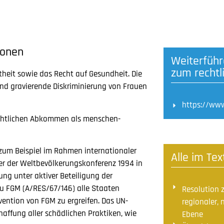
ionen
Weiterführ
zum recht
theit sowie das Recht auf Gesundheit. Die
und gravierende Diskriminierung von Frauen
https://ww
echtlichen Abkommen als menschen­
zum Beispiel im Rahmen internationaler
Alle im Te
der der Weltbevölkerungskonferenz 1994 in
ung unter aktiver Beteiligung der
 zu FGM (A/RES/67/146) alle Staaten
Resolution 
ntion von FGM zu ergreifen. Das UN-
regionaler, 
haffung aller schädlichen Praktiken, wie
Ebene