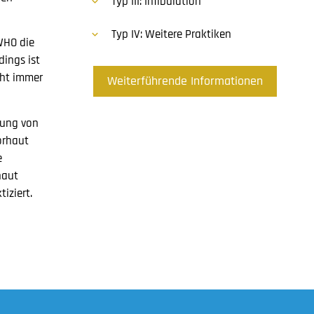
Typ III: Infibulation
Typ IV: Weitere Praktiken
WHO die
dings ist
cht immer
Weiterführende Informationen
dung von
orhaut
e
haut
iziert.