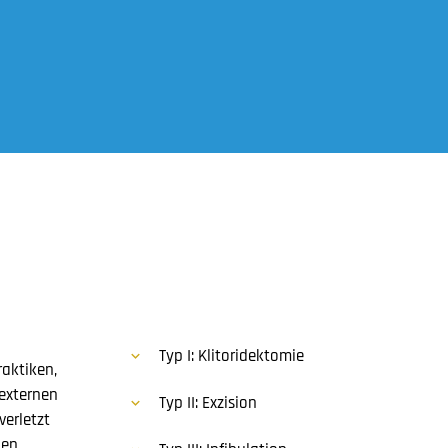
Typ I: Klitoridektomie
raktiken,
 externen
Typ II: Exzision
verletzt
den