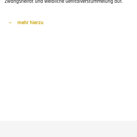
Zwangsheirat und weibliche Genitalverstümmelung auf.
mehr hierzu